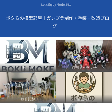
Let's Enjoy Model Kits
ボクらの模型部屋｜ガンプラ制作・塗装・改造ブロ
グ
Home
作例ギャラリー
制作記録
自己紹介