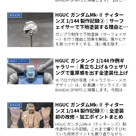
に 】今回から、製作途中のHGUCガンタ
ンクの記録をお届けしていきます。ガン
HGUC ガンダムMk-Ⅱ ティター
タンクはその独特なシルエットが魅力
制作記録
で...
ンズ 1/144 製作記録②｜サーフ
ェイサーで下地塗装する理由とや
り方
ガンプラ制作で下地塗装（サーフェイサ
ー）を行う理由と効果を解説。傷やヒケ
を見つけやすくする、浅い傷を隠す、本
塗装の密着性を高めるなど、初心者にも
わかりやすくまとめています。ヤスリ掛
けが苦手な方にもおすすめの方法です。
HGUC ガンタンク 1/144 作例ギ
作例ギャラリー
ャラリー｜黒立ち上げ＆ウェザリ
ングで重厚感を出す全塗装仕上げ
※ブログ内の写真（キャラクター・メカ
デザイン）は、© 創通・サンライズ／©
BANDAI SPIRITS に帰属します。今回は、
完成した『HGUC ガンタンク 1/144』を
さまざまな角度から撮影した写真をまと
HGUC ガンダムMk-Ⅱ ティター
めました。作例ギャラリー｜写真...
制作記録
ンズ 1/144 製作記録①｜全塗装
前の改修・加工ポイントまとめ
HGUC ガンダムMk-II（ティターンズ）制
作途中からの記録。これまで撮りそびれ
ていた改修ポイントも振り返りながら、