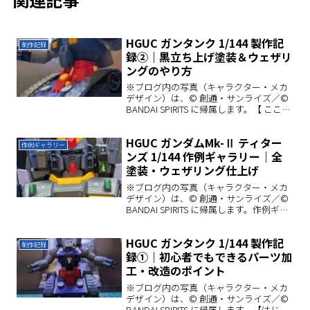
HGUC ガンタンク 1/144 製作記
制作記録
録②｜黒立ち上げ塗装＆ウェザリ
ングのやり方
※ブログ内の写真（キャラクター・メカ
デザイン）は、© 創通・サンライズ／©
BANDAI SPIRITS に帰属します。【 ここま
での進捗】前回の加工編に続き、今回は
いよいよ塗装編をお届けします。今回の
HGUC ガンダムMk-Ⅱ ティター
ガンタンクは「黒立ち上げ」を採用。全
作例ギャラリー
体...
ンズ 1/144 作例ギャラリー｜全
塗装・ウェザリング仕上げ
※ブログ内の写真（キャラクター・メカ
デザイン）は、© 創通・サンライズ／©
BANDAI SPIRITS に帰属します。作例ギャ
ラリー｜写真今回は、完成した 『HGUC
ガンダムMk-Ⅱ1/144 |』 をさまざまな角
HGUC ガンタンク 1/144 製作記
度から撮影した写真をま...
制作記録
録①｜初心者でもできるパーツ加
工・改造のポイント
※ブログ内の写真（キャラクター・メカ
デザイン）は、© 創通・サンライズ／©
BANDAI SPIRITS に帰属します。【はじめ