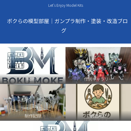
Let's Enjoy Model Kits
ボクらの模型部屋｜ガンプラ制作・塗装・改造ブロ
グ
Home
作例ギャラリー
制作記録
自己紹介