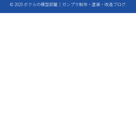
© 2025 ボクらの模型部屋｜ガンプラ制作・塗装・改造ブログ.