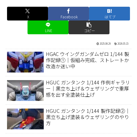
X
Facebook
はてブ
LINE
コピー
2025.08.29
2026.05.15
HGAC ウイングガンダムゼロ 1/144 製
作記録①｜仮組み完成、ストレートか
改造か迷い中
HGUC ガンタンク 1/144 作例ギャラリ
ー｜黒立ち上げ＆ウェザリングで重厚
感を出す全塗装仕上げ
HGUC ガンタンク 1/144 製作記録②｜
黒立ち上げ塗装＆ウェザリングのやり
方