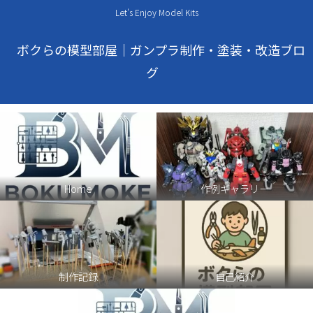
Let's Enjoy Model Kits
ボクらの模型部屋｜ガンプラ制作・塗装・改造ブロ
グ
Home
作例ギャラリー
制作記録
自己紹介