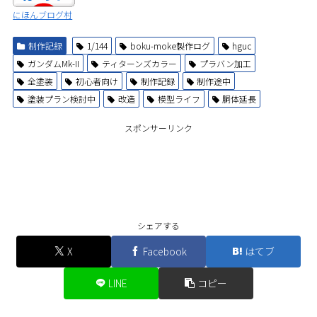
にほんブログ村
制作記録
1/144
boku-moke製作ログ
hguc
ガンダムMk-II
ティターンズカラー
プラバン加工
全塗装
初心者向け
制作記録
制作途中
塗装プラン検討中
改造
模型ライフ
胴体延長
スポンサーリンク
シェアする
X
Facebook
はてブ
LINE
コピー