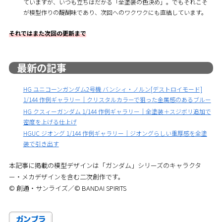
ていますが、いつも立ちはだかる「全塗装の色決め」。でもそれこそ
が模型作りの醍醐味であり、次回へのワクワクにも直結しています。
それではまた次回の更新まで
最新の記事
HG ユニコーンガンダム2号機 バンシィ・ノルン[デストロイモード]
1/144 作例ギャラリー｜クリスタルカラーで狙った金属感のあるブルー
HG クスィーガンダム 1/144 作例ギャラリー｜全塗装＋スジボリ追加で
密度を上げる仕上げ
HGUC ジオング 1/144 作例ギャラリー｜ジオングらしい重厚感を全塗
装で引き出す
本記事に掲載の模型デザインは「ガンダム」シリーズのキャラクタ
ー・メカデザインを含む二次創作です。
© 創通・サンライズ／© BANDAI SPIRITS