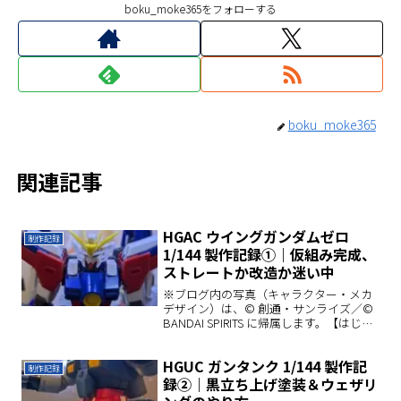
boku_moke365をフォローする
boku_moke365
関連記事
HGAC ウイングガンダムゼロ
制作記録
1/144 製作記録①｜仮組み完成、
ストレートか改造か迷い中
※ブログ内の写真（キャラクター・メカ
デザイン）は、© 創通・サンライズ／©
BANDAI SPIRITS に帰属します。【はじめ
に】今回から、HGAC ウイングガンダム
ゼロ 1/144 の製作記録をお届けしていき
HGUC ガンタンク 1/144 製作記
ます。ウイングガンダムゼロと...
制作記録
録②｜黒立ち上げ塗装＆ウェザリ