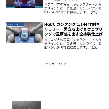
※ブログ内の写真（キャラクター・メカ
デザイン）は、© 創通・サンライズ／©
BANDAI SPIRITS に帰属します。【はじめ
に 】今回から、製作途中のHGUCガンタ
ンクの記録をお届けしていきます。ガン
HGUC ガンタンク 1/144 作例ギ
タンクはその独特なシルエットが魅力
作例ギャラリー
で...
ャラリー｜黒立ち上げ＆ウェザリ
ングで重厚感を出す全塗装仕上げ
※ブログ内の写真（キャラクター・メカ
デザイン）は、© 創通・サンライズ／©
BANDAI SPIRITS に帰属します。今回は、
完成した『HGUC ガンタンク 1/144』を
さまざまな角度から撮影した写真をまと
めました。作例ギャラリー｜写真...
スポンサーリンク