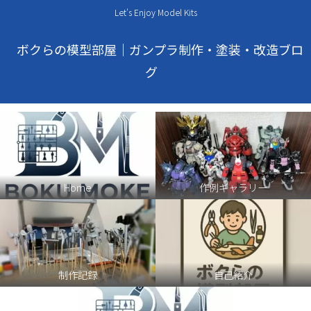
Let's Enjoy Model Kits
ボクらの模型部屋｜ガンプラ制作・塗装・改造ブロ
グ
Home
作例ギャラリー
制作記録
自己紹介