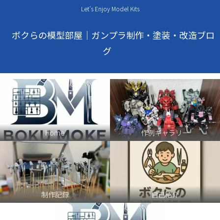
Let's Enjoy Model Kits
ボクらの模型部屋｜ガンプラ制作・塗装・改造ブロ
グ
Home
作例ギャラリー
制作記録
自己紹介