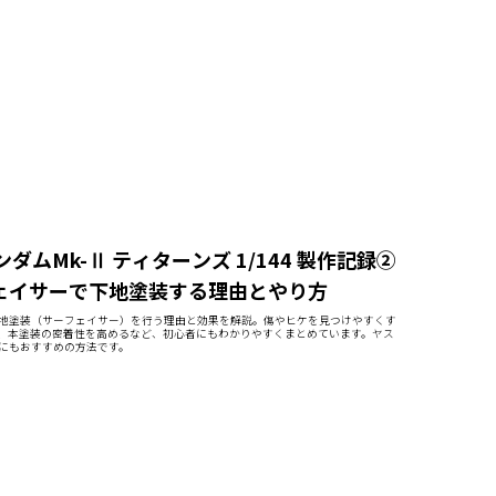
ガンダムMk-Ⅱ ティターンズ 1/144 製作記録②
ェイサーで下地塗装する理由とやり方
地塗装（サーフェイサー）を行う理由と効果を解説。傷やヒケを見つけやすくす
、本塗装の密着性を高めるなど、初心者にもわかりやすくまとめています。ヤス
にもおすすめの方法です。