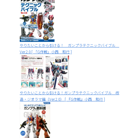
やりたいことから引ける！ ガンプラテクニックバイブル
Ver.2.0 [ 「G作戦」小西 和行 ]
やりたいことから引ける！ガンプラテクニックバイブル 改
造・ジオラマ編（Ver.2.0） [ 『G作戦』小西 和行 ]