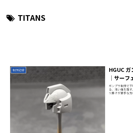
TITANS
HGUC 
制作記録
｜サーフ
ガンプラ制作で下
る、浅い傷を隠す
リ掛けが苦手な方