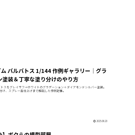
ダム バルバトス 1/144 作例ギャラリー｜グラ
ン塗装＆丁寧な塗り分けのやり方
バトスをグレイサフ→ホワイトのグラデーション＋ダイアモンドシルバー塗装。
分け、スプレー缶仕上げまで解説した作例記事。
2025.08.20
介】ボクらの模型部屋