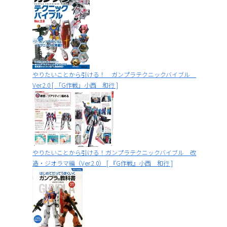
やりたいことから引ける！ ガンプラテクニックバイブル
Ver.2.0 [ 「G作戦」小西 和行 ]
やりたいことから引ける！ガンプラテクニックバイブル 改
造・ジオラマ編（Ver.2.0） [ 『G作戦』小西 和行 ]