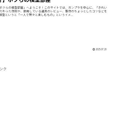
ボクらの模型部屋」へようこそ！このサイトでは、ガンプラを中心に、「きれい
だわった作例や、使用している道具のレビュー、製作のちょっとしたコツなどを
模型というと「一人で黙々と楽しむもの」というイメ...
2025.07.20
ンク