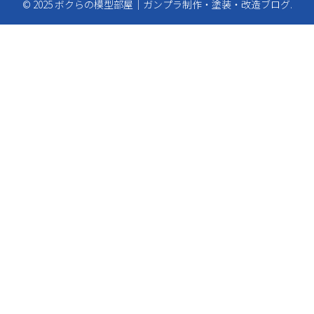
© 2025 ボクらの模型部屋｜ガンプラ制作・塗装・改造ブログ.