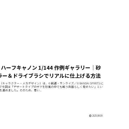
・ハーフキャノン 1/144 作例ギャラリー｜砂
ラー＆ドライブラシでリアルに仕上げる方法
キャラクター・メカデザイン）は、© 創通・サンライズ／© BANDAI SPIRITS に
マ今回は「デザートタイプのザクを砂嵐の中でも戦う兵器らしく見せたい」とい
進めました。そのため、思い...
2025.08.09