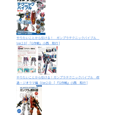
やりたいことから引ける！ ガンプラテクニックバイブル
Ver.2.0 [ 「G作戦」小西 和行 ]
やりたいことから引ける！ガンプラテクニックバイブル 改
造・ジオラマ編（Ver.2.0） [ 『G作戦』小西 和行 ]