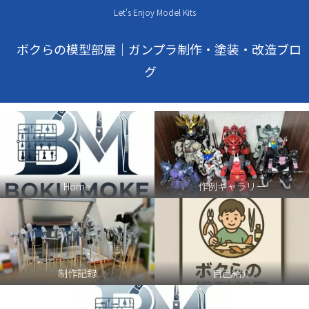
Let's Enjoy Model Kits
ボクらの模型部屋｜ガンプラ制作・塗装・改造ブロ
グ
Home
作例ギャラリー
制作記録
自己紹介