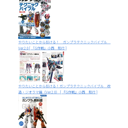
やりたいことから引ける！ ガンプラテクニックバイブル
Ver.2.0 [ 「G作戦」小西 和行 ]
やりたいことから引ける！ガンプラテクニックバイブル 改
造・ジオラマ編（Ver.2.0） [ 『G作戦』小西 和行 ]