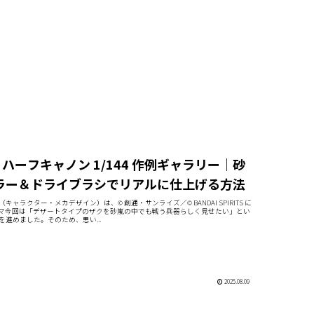
・ハーフキャノン 1/144 作例ギャラリー｜砂
ラー＆ドライブラシでリアルに仕上げる方法
キャラクター・メカデザイン）は、© 創通・サンライズ／© BANDAI SPIRITS に
マ今回は「デザートタイプのザクを砂嵐の中でも戦う兵器らしく見せたい」とい
進めました。そのため、思い...
2025.08.09